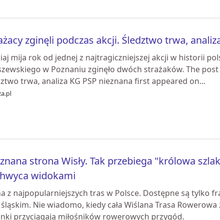
ażacy zginęli podczas akcji. Śledztwo trwa, anali
iaj mija rok od jednej z najtragiczniejszej akcji w historii pol
szewskiego w Poznaniu zginęło dwóch strażaków. The post St
ztwo trwa, analiza KG PSP nieznana first appeared on...
a.pl
znana strona Wisły. Tak przebiega "królowa szlak
chwyca widokami
na z najpopularniejszych tras w Polsce. Dostępne są tylko
 śląskim. Nie wiadomo, kiedy cała Wiślana Trasa Rowerowa 
inki przyciągają miłośników rowerowych przygód.