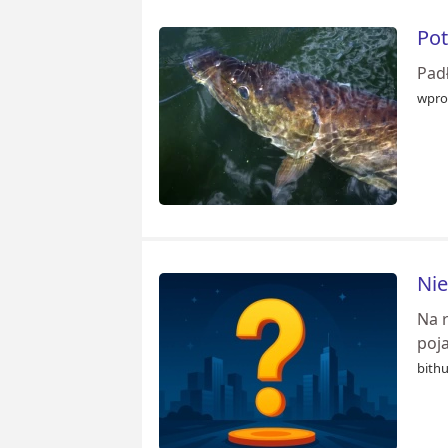
Pot
Padł
wpro
Nie
Na 
poja
bithu