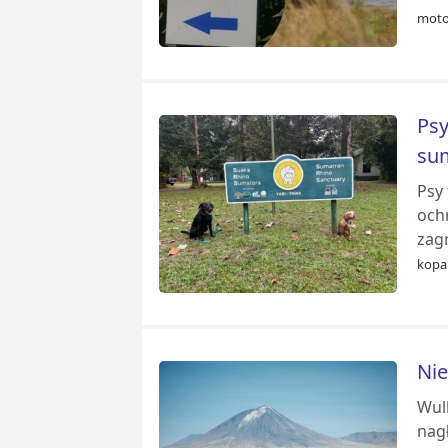
moto
Psy
su
Psy 
och
zag
kopal
Nie
Wulk
nagł