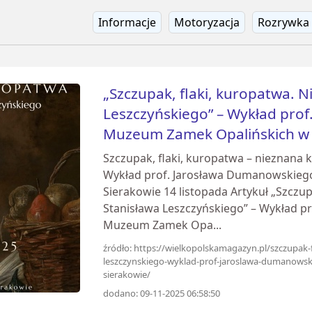
Informacje
Motoryzacja
Rozrywka
„Szczupak, flaki, kuropatwa. 
Leszczyńskiego” – Wykład pro
Muzeum Zamek Opalińskich w
Szczupak, flaki, kuropatwa – nieznana 
Wykład prof. Jarosława Dumanowskie
Sierakowie 14 listopada Artykuł „Szczu
Stanisława Leszczyńskiego” – Wykład 
Muzeum Zamek Opa...
źródło: https://wielkopolskamagazyn.pl/szczupak-
leszczynskiego-wyklad-prof-jaroslawa-dumanows
sierakowie/
dodano: 09-11-2025 06:58:50