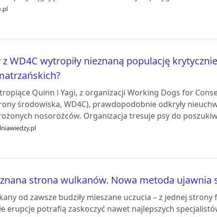
.pl
 z WD4C wytropiły nieznaną populację krytyczn
matrzańskich?
tropiące Quinn i Yagi, z organizacji Working Dogs for Cons
rony środowiska, WD4C), prawdopodobnie odkryły nieuchwy
rożonych nosorożców. Organizacja tresuje psy do poszukiw
niawiedzy.pl
znana strona wulkanów. Nowa metoda ujawnia s
any od zawsze budziły mieszane uczucia – z jednej strony fa
e erupcje potrafią zaskoczyć nawet najlepszych specjalistó