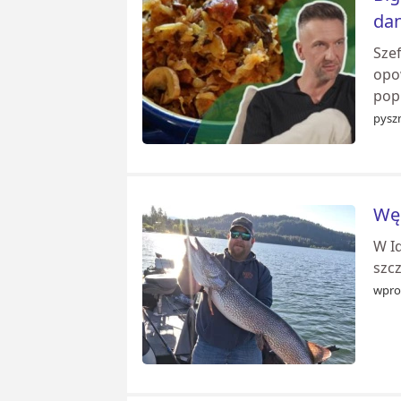
dan
Sze
opow
popu
pyszn
Węd
W I
szc
wpro