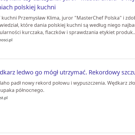
iach polskiej kuchni
f kuchni Przemysław Klima, juror "MasterChef Polska" i zd
iedział, które dania polskiej kuchni są według niego najba
larności kurczaka, flaczków i sprawdzania etykiet produk..
osci.pl
karz ledwo go mógł utrzymać. Rekordowy szczu
daho padł nowy rekord połowu i wypuszczenia. Wędkarz zł
zupaka północnego.
st.pl