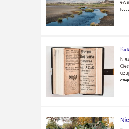
ewa
focus
Ksi
Nie
Cies
uzup
dziej
Nie