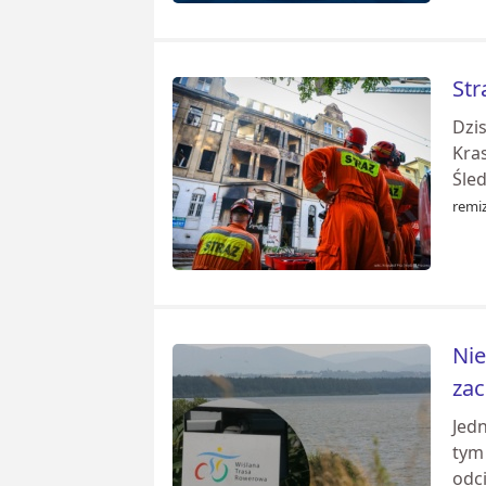
Str
Dzis
Kra
Śled
remiz
Nie
za
Jed
tym
odc