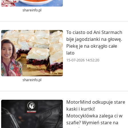
shareinfo.pl
To ciasto od Ani Starmach
bije jagodzianki na głowę.
Piekę je na okrągło całe
lato
15-07-2026 14:52:20
shareinfo.pl
MotorMind odkupuje stare
kaski i kurtki!
Motocyklówka zalega ci w
szafie? Wymień stare na