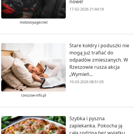
nowe!
17-02-2026 21:44:18
motovoyager.net
Stare kołdry i poduszki nie
mogą już trafiać do
odpadów zmieszanych. W
Rzeszowie rusza akcja
„Wymień...
10-03-2026 08:51:05
rzeszow-info.pl
Szybka i pyszna
zapiekanka. Pokocha ją
cała rodzina bez wyjątku