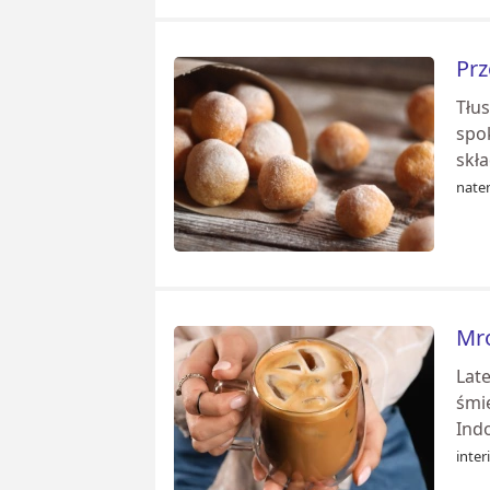
Prz
Tłus
spo
skła
nate
Mro
Lat
śmi
Indo
inter