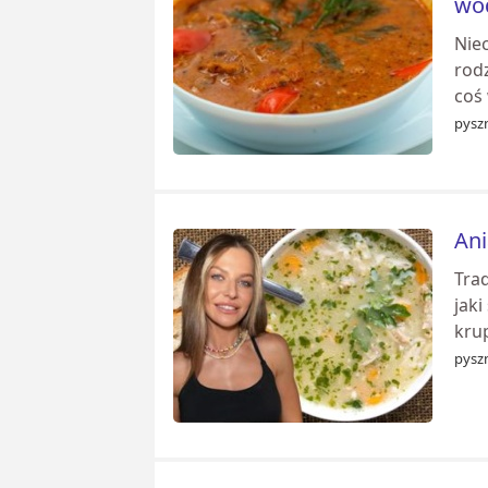
wo
Niec
rodz
coś
pyszn
Ani
Tra
jaki
kru
pyszn