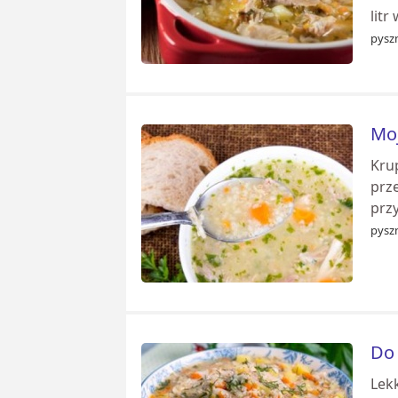
litr
pyszn
Moj
Krup
prz
prz
pyszn
Do 
Lekk