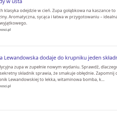
dy w usta
h klasyka odejdzie w cień. Zupa gołąbkowa na kaszance to p
iny. Aromatyczna, sycąca i łatwa w przygotowaniu – idealna 
 wyjątkowego.
osci.pl
a Lewandowska dodaje do krupniku jeden składn
dycyjna zupa w zupełnie nowym wydaniu. Sprawdź, dlaczego
 sekretny składnik sprawia, że smakuje obłędnie. Zapomnij o 
pnik Lewandowskiej to lekka, witaminowa bomba, k...
osci.pl