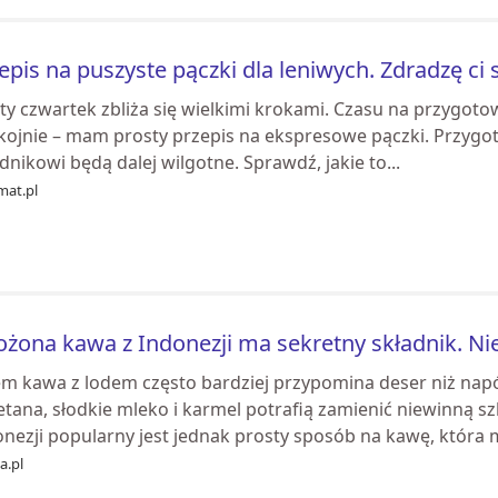
epis na puszyste pączki dla leniwych. Zdradzę ci 
ty czwartek zbliża się wielkimi krokami. Czasu na przygotow
kojnie – mam prosty przepis na ekspresowe pączki. Przygotu
dnikowi będą dalej wilgotne. Sprawdź, jakie to...
mat.pl
żona kawa z Indonezji ma sekretny składnik. Nie
em kawa z lodem często bardziej przypomina deser niż napój
etana, słodkie mleko i karmel potrafią zamienić niewinną
nezji popularny jest jednak prosty sposób na kawę, która m
ia.pl