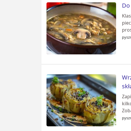
Do 
Kla
piec
pros
pyszn
Wrz
skł
Zap
kil
Zoba
pyszn