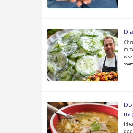
Dla
Chr
mize
wszy
share
Do 
na 
Idea
dod