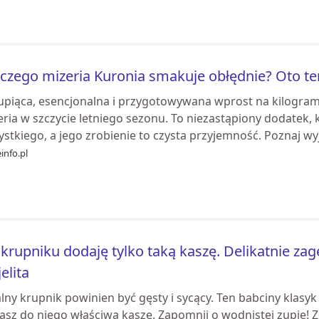
czego mizeria Kuronia smakuje obłędnie? Oto te
upiąca, esencjonalna i przygotowywana wprost na kilogramy
ria w szczycie letniego sezonu. To niezastąpiony dodatek,
stkiego, a jego zrobienie to czysta przyjemność. Poznaj wyj
info.pl
krupniku dodaję tylko taką kaszę. Delikatnie zag
jelita
lny krupnik powinien być gęsty i sycący. Ten babciny klasyk 
asz do niego właściwą kaszę. Zapomnij o wodnistej zupie!