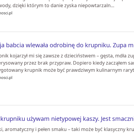
 wody, dzięki którym to danie zyska niepowtarzaln...
osci.pl
a babcia wlewała odrobinę do krupniku. Zupa mia
nik kojarzył mi się zawsze z dzieciństwem – gęsta, mdła zu
erysowany przez brak przypraw. Dopiero kiedy zacząłem s
ygotowany krupnik może być prawdziwym kulinarnym raryta
osci.pl
krupniku używam nietypowej kaszy. Jest smacznie
i, aromatyczny i pełen smaku – taki może być klasyczny krup