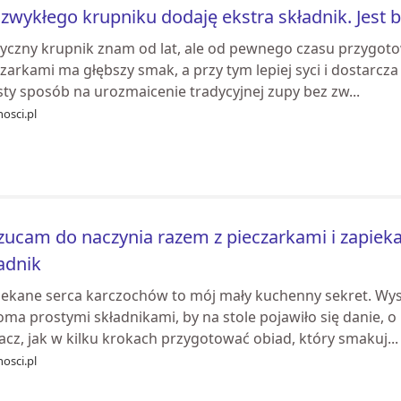
zwykłego krupniku dodaję ekstra składnik. Jest b
syczny krupnik znam od lat, ale od pewnego czasu przygotow
zarkami ma głębszy smak, a przy tym lepiej syci i dostarcz
ty sposób na urozmaicenie tradycyjnej zupy bez zw...
osci.pl
ucam do naczynia razem z pieczarkami i zapieka
adnik
iekane serca karczochów to mój mały kuchenny sekret. Wysta
koma prostymi składnikami, by na stole pojawiło się danie,
cz, jak w kilku krokach przygotować obiad, który smakuj...
osci.pl