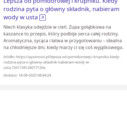
Lepsza od pomidorowej i krupniku. Kiedy
rodzina pyta o główny składnik, nabieram
wody w usta
Niech klasyka odejdzie w cień. Zupa gołąbkowa na
kaszance to przepis, który podbije serca całej rodziny.
Aromatyczna, sycąca i łatwa w przygotowaniu – idealna
na chłodniejsze dni, kiedy marzy ci się coś wyjątkowego.
źródło: https://pysznosci.pl/lepsza-od-pomidorowej-i-krupniku-kiedy-
rodzina-pyta-o-glowny-skladnik-nabieram-wody-w-
usta,7201158126017120a
dodano: 18-09-2025 08:44:24