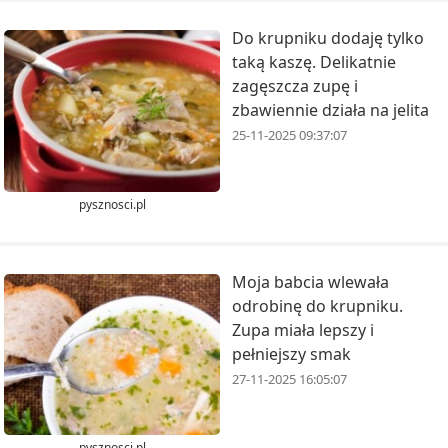
Do krupniku dodaję tylko
taką kaszę. Delikatnie
zagęszcza zupę i
zbawiennie działa na jelita
25-11-2025 09:37:07
pysznosci.pl
Moja babcia wlewała
odrobinę do krupniku.
Zupa miała lepszy i
pełniejszy smak
27-11-2025 16:05:07
pysznosci.pl