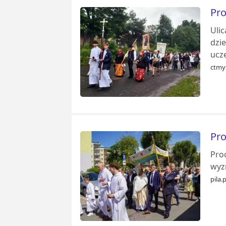
Pro
Ulic
dzi
ucze
ctmy
Pro
Proc
wyz
pila.p