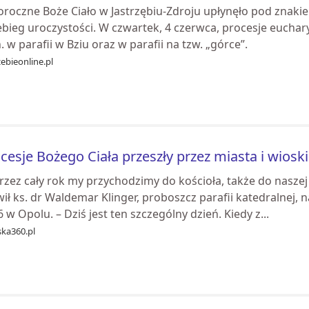
oroczne Boże Ciało w Jastrzębiu-Zdroju upłynęło pod znakie
ebieg uroczystości. W czwartek, 4 czerwca, procesje euchar
. w parafii w Bziu oraz w parafii na tzw. „górce”.
zebieonline.pl
cesje Bożego Ciała przeszły przez miasta i wiosk
rzez cały rok my przychodzimy do kościoła, także do naszej
ł ks. dr Waldemar Klinger, proboszcz parafii katedralnej, 
 w Opolu. – Dziś jest ten szczególny dzień. Kiedy z...
ska360.pl