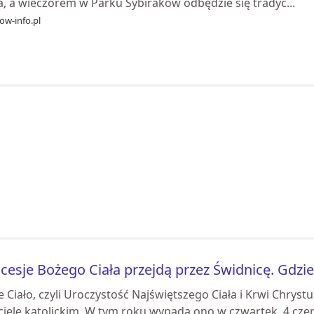
a, a wieczorem w Parku Sybiraków odbędzie się tradyc...
ow-info.pl
cesje Bożego Ciała przejdą przez Świdnicę. Gdzi
 Ciało, czyli Uroczystość Najświętszego Ciała i Krwi Chryst
ciele katolickim. W tym roku wypada ono w czwartek, 4 cze