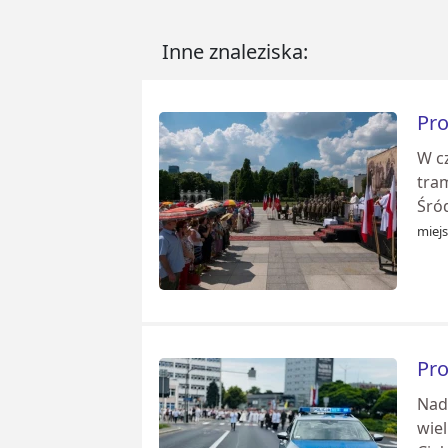
Inne znaleziska:
Pro
W c
tram
Śró
miejs
Pro
Nad
wiel