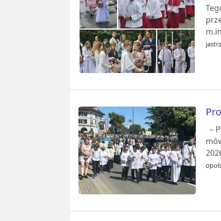
Teg
prz
m.in
jastr
Pro
– P
mówi
2026
opol