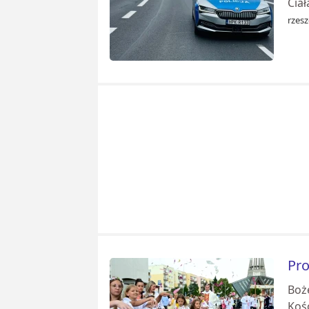
Ciał
rzesz
Pro
Boże
Koś