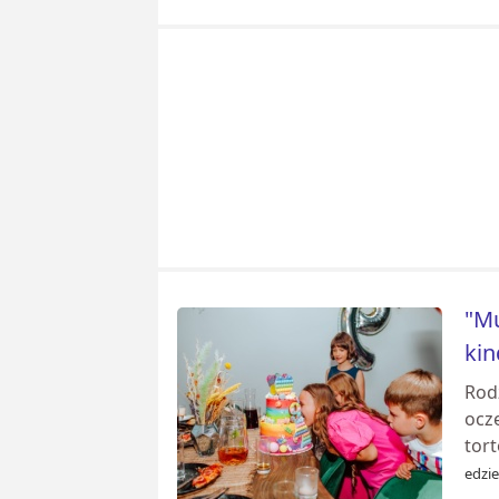
"Mu
kin
Rod
ocz
tor
edzie