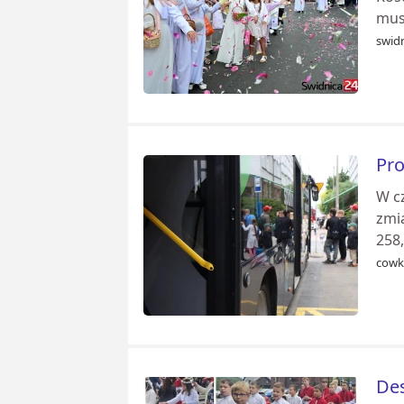
mus
swidn
Pro
W c
zmi
258,
cowk
Des