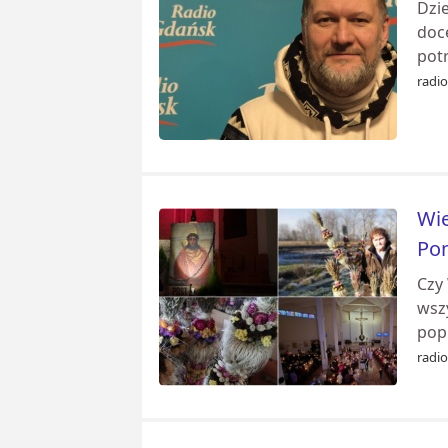
Dzi
doce
pot
radi
Wie
Po
Czy 
wszy
pop
radi