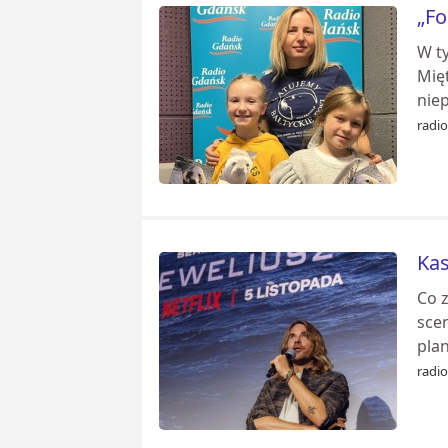
„Fo
W ty
Mięt
nie
radi
Kas
Co 
sce
plan
radi