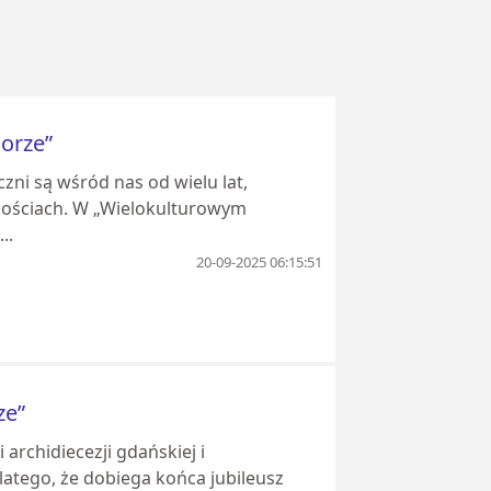
orze”
zni są wśród nas od wielu lat,
nościach. W „Wielokulturowym
..
20-09-2025 06:15:51
ze”
rchidiecezji gdańskiej i
latego, że dobiega końca jubileusz