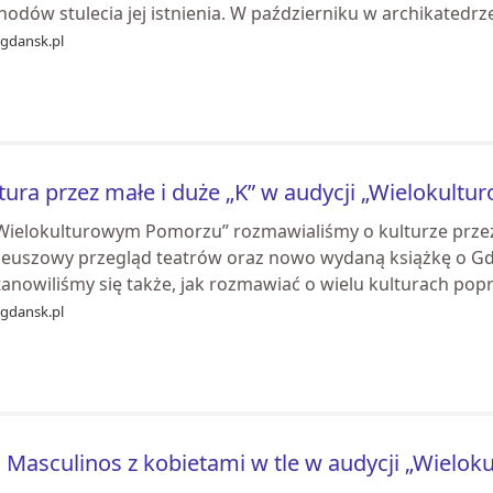
odów stulecia jej istnienia. W październiku w archikatedrze 
ogdansk.pl
tura przez małe i duże „K” w audycji „Wielokult
Wielokulturowym Pomorzu” rozmawialiśmy o kulturze przez
ileuszowy przegląd teatrów oraz nowo wydaną książkę o Gd
anowiliśmy się także, jak rozmawiać o wielu kulturach popr
ogdansk.pl
 Masculinos z kobietami w tle w audycji „Wielo