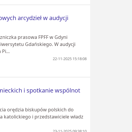
mowych arcydzieł w audycji
czniczka prasowa FPFF w Gdyni
Uniwersytetu Gdańskiego. W audycji
Pi...
22-11-2025 15:18:08
mieckich i spotkanie wspólnot
ia orędzia biskupów polskich do
a katolickiego i przedstawiciele władz
23-11-2025 09:38:10