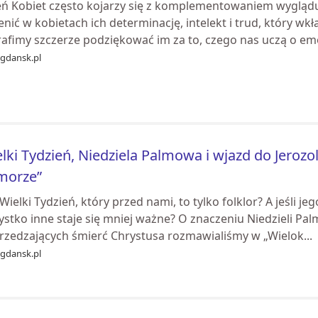
eń Kobiet często kojarzy się z komplementowaniem wyglądu.
nić w kobietach ich determinację, intelekt i trud, który wk
rafimy szczerze podziękować im za to, czego nas uczą o emo
ogdansk.pl
lki Tydzień, Niedziela Palmowa i wjazd do Jeroz
morze”
Wielki Tydzień, który przed nami, to tylko folklor? A jeśli je
stko inne staje się mniej ważne? O znaczeniu Niedzieli Pal
rzedzających śmierć Chrystusa rozmawialiśmy w „Wielok...
ogdansk.pl