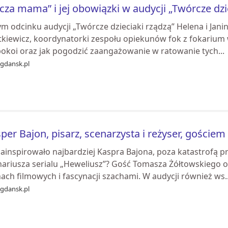
cza mama” i jej obowiązki w audycji „Twórcze dzi
m odcinku audycji „Twórcze dzieciaki rządzą” Helena i Jani
kiewicz, koordynatorki zespołu opiekunów fok z fokarium w 
pokoi oraz jak pogodzić zaangażowanie w ratowanie tych...
ogdansk.pl
per Bajon, pisarz, scenarzysta i reżyser, gościem
zainspirowało najbardziej Kaspra Bajona, poza katastrofą 
nariusza serialu „Heweliusz”? Gość Tomasza Żółtowskiego 
ach filmowych i fascynacji szachami. W audycji również ws..
ogdansk.pl