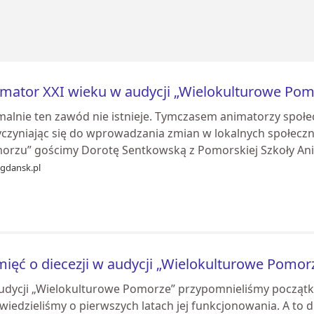
mator XXI wieku w audycji „Wielokulturowe Pom
alnie ten zawód nie istnieje. Tymczasem animatorzy społec
yczyniając się do wprowadzania zmian w lokalnych społecz
orzu” gościmy Dorotę Sentkowską z Pomorskiej Szkoły Ani.
ogdansk.pl
ięć o diecezji w audycji „Wielokulturowe Pomor
udycji „Wielokulturowe Pomorze” przypomnieliśmy początki a
iedzieliśmy o pierwszych latach jej funkcjonowania. A to d