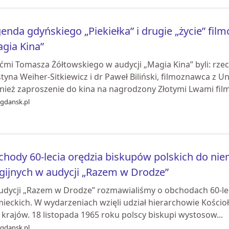
enda gdyńskiego „Piekiełka” i drugie „życie” fil
gia Kina”
ćmi Tomasza Żółtowskiego w audycji „Magia Kina” byli: rze
tyna Weiher-Sitkiewicz i dr Paweł Biliński, filmoznawca z 
nież zaproszenie do kina na nagrodzony Złotymi Lwami film 
ogdansk.pl
hody 60-lecia orędzia biskupów polskich do nie
igijnych w audycji „Razem w Drodze”
udycji „Razem w Drodze” rozmawialiśmy o obchodach 60-lec
ieckich. W wydarzeniach wzięli udział hierarchowie Kościoł
krajów. 18 listopada 1965 roku polscy biskupi wystosow...
ogdansk.pl