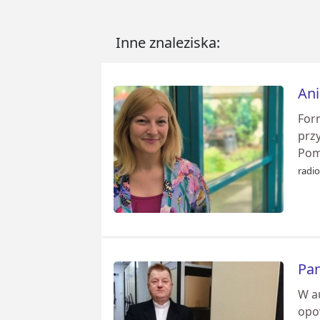
Inne znaleziska:
Ani
Form
prz
Pom
radi
Pam
W a
opow