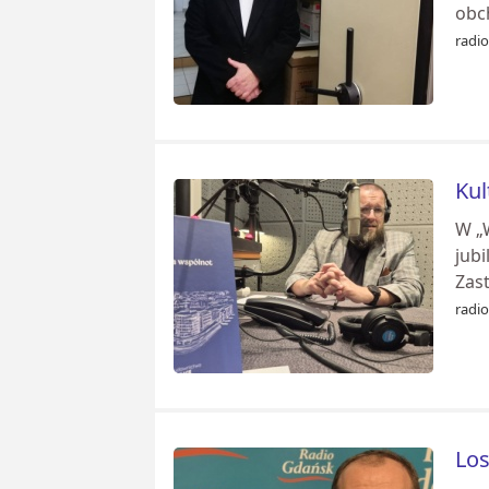
obch
radi
Kul
W „
jub
Zast
radi
Los