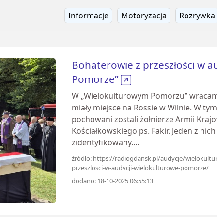
Informacje
Motoryzacja
Rozrywka
Bohaterowie z przeszłości w a
Pomorze”
W „Wielokulturowym Pomorzu” wracamy 
miały miejsce na Rossie w Wilnie. W t
pochowani zostali żołnierze Armii Kraj
Kościałkowskiego ps. Fakir. Jeden z nic
zidentyfikowany....
źródło: https://radiogdansk.pl/audycje/wielokul
przeszlosci-w-audycji-wielokulturowe-pomorze/
dodano: 18-10-2025 06:55:13