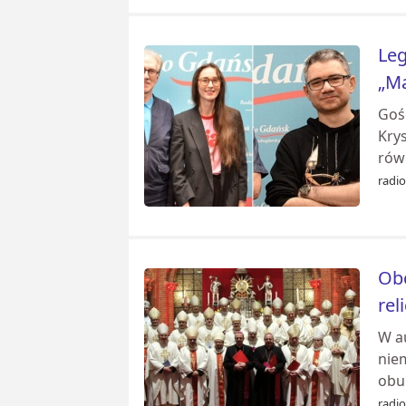
Leg
„Ma
Goś
Krys
rów
radi
Obc
rel
W a
niem
obu 
radi