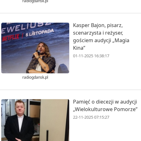
radiogdansk.pl
Kasper Bajon, pisarz,
scenarzysta i reżyser,
gościem audycji „Magia
Kina”
01-11-2025 16:38:17
radiogdansk.pl
Pamięć o diecezji w audycji
„Wielokulturowe Pomorze”
22-11-2025 07:15:27