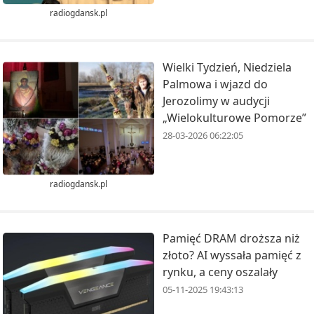
radiogdansk.pl
Wielki Tydzień, Niedziela
Palmowa i wjazd do
Jerozolimy w audycji
„Wielokulturowe Pomorze”
28-03-2026 06:22:05
radiogdansk.pl
Pamięć DRAM droższa niż
złoto? AI wyssała pamięć z
rynku, a ceny oszalały
05-11-2025 19:43:13