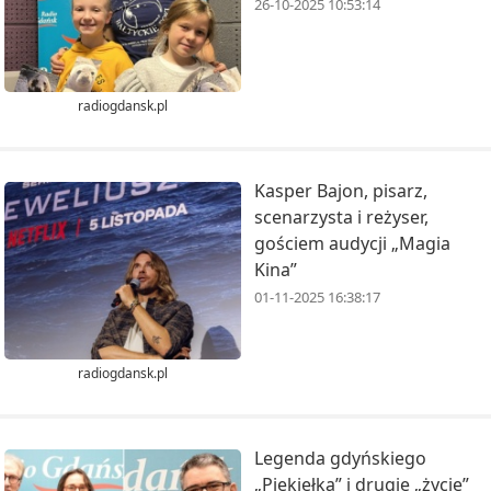
26-10-2025 10:53:14
radiogdansk.pl
Kasper Bajon, pisarz,
scenarzysta i reżyser,
gościem audycji „Magia
Kina”
01-11-2025 16:38:17
radiogdansk.pl
Legenda gdyńskiego
„Piekiełka” i drugie „życie”